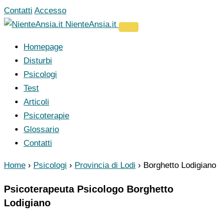
Vai
Contatti
Accesso
al
NienteAnsia.it
contenuto
Homepage
Disturbi
Psicologi
Test
Articoli
Psicoterapie
Glossario
Contatti
Home
›
Psicologi
›
Provincia di Lodi
›
Borghetto Lodigiano
Psicoterapeuta Psicologo Borghetto
Lodigiano