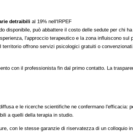
rie detraibili
al 19% nell'IRPEF
do disponibile, può abbattere il costo delle sedute per chi h
l'esperienza, l'approccio terapeutico e la zona influiscono sul
 territorio offrono servizi psicologici gratuiti o convenzion
gomento con il professionista fin dal primo contatto. La trasp
ffusa e le ricerche scientifiche ne confermano l'efficacia: p
ili a quelli della terapia in studio.
re, con le stesse garanzie di riservatezza di un colloquio i