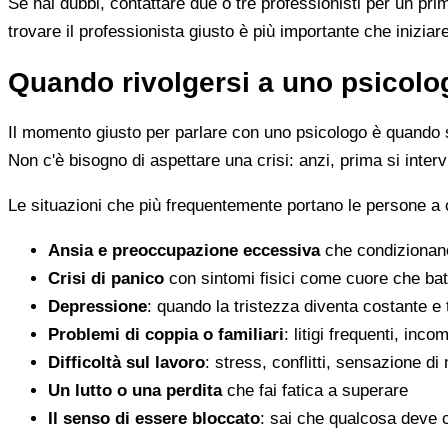
Se hai dubbi, contattare due o tre professionisti per un pr
trovare il professionista giusto è più importante che iniziar
Quando rivolgersi a uno psicolog
Il momento giusto per parlare con uno psicologo è quando s
Non c'è bisogno di aspettare una crisi: anzi, prima si inter
Le situazioni che più frequentemente portano le persone a
Ansia e preoccupazione eccessiva
che condizionano
Crisi di panico
con sintomi fisici come cuore che batt
Depressione
: quando la tristezza diventa costante e
Problemi di coppia o familiari
: litigi frequenti, inc
Difficoltà sul lavoro
: stress, conflitti, sensazione di
Un lutto o una perdita
che fai fatica a superare
Il senso di essere bloccato
: sai che qualcosa deve 