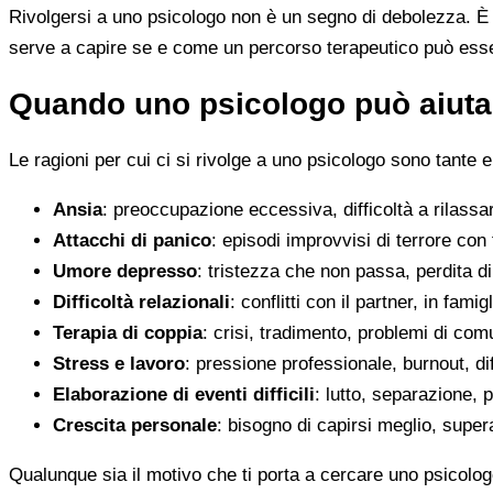
Rivolgersi a uno psicologo non è un segno di debolezza. È u
serve a capire se e come un percorso terapeutico può esser
Quando uno psicologo può aiutar
Le ragioni per cui ci si rivolge a uno psicologo sono tante e
Ansia
: preoccupazione eccessiva, difficoltà a rilassa
Attacchi di panico
: episodi improvvisi di terrore con 
Umore depresso
: tristezza che non passa, perdita 
Difficoltà relazionali
: conflitti con il partner, in fami
Terapia di coppia
: crisi, tradimento, problemi di co
Stress e lavoro
: pressione professionale, burnout, diff
Elaborazione di eventi difficili
: lutto, separazione, p
Crescita personale
: bisogno di capirsi meglio, super
Qualunque sia il motivo che ti porta a cercare uno psicolog