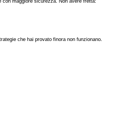
ere con maggiore sicurezza. Non avere fretta:
trategie che hai provato finora non funzionano.