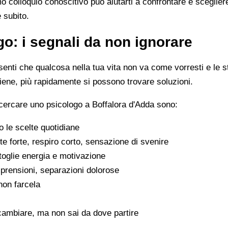
imo colloquio conoscitivo può aiutarti a confrontare e scegli
e subito.
o: i segnali da non ignorare
enti che qualcosa nella tua vita non va come vorresti e le s
viene, più rapidamente si possono trovare soluzioni.
 cercare uno psicologo a Boffalora d'Adda sono:
 le scelte quotidiane
e forte, respiro corto, sensazione di svenire
 toglie energia e motivazione
omprensioni, separazioni dolorose
 non farcela
cambiare, ma non sai da dove partire