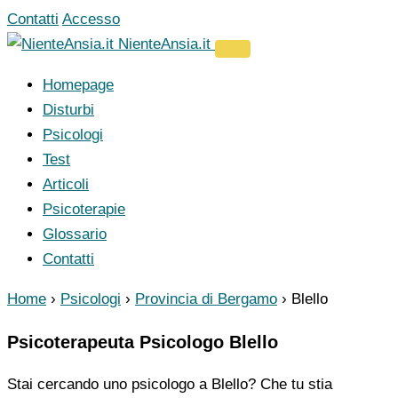
Vai
Contatti
Accesso
al
NienteAnsia.it
contenuto
Homepage
Disturbi
Psicologi
Test
Articoli
Psicoterapie
Glossario
Contatti
Home
›
Psicologi
›
Provincia di Bergamo
›
Blello
Psicoterapeuta Psicologo Blello
Stai cercando uno psicologo a Blello? Che tu stia