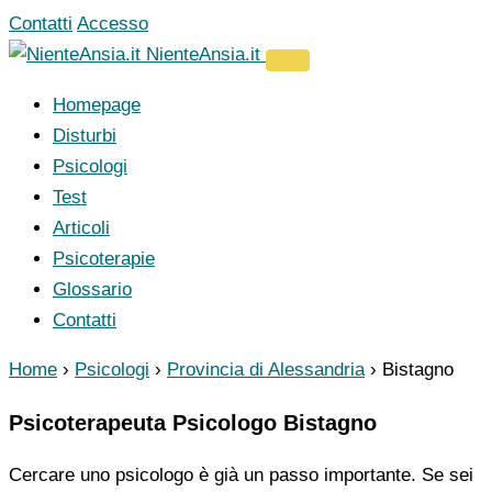
Vai
Contatti
Accesso
al
NienteAnsia.it
contenuto
Homepage
Disturbi
Psicologi
Test
Articoli
Psicoterapie
Glossario
Contatti
Home
›
Psicologi
›
Provincia di Alessandria
›
Bistagno
Psicoterapeuta Psicologo Bistagno
Cercare uno psicologo è già un passo importante. Se sei