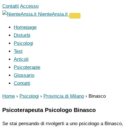
Vai
Contatti
Accesso
al
NienteAnsia.it
contenuto
Homepage
Disturbi
Psicologi
Test
Articoli
Psicoterapie
Glossario
Contatti
Home
›
Psicologi
›
Provincia di Milano
›
Binasco
Psicoterapeuta Psicologo Binasco
Se stai pensando di rivolgerti a uno psicologo a Binasco,