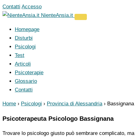
Vai
Contatti
Accesso
al
NienteAnsia.it
contenuto
Homepage
Disturbi
Psicologi
Test
Articoli
Psicoterapie
Glossario
Contatti
Home
›
Psicologi
›
Provincia di Alessandria
›
Bassignana
Psicoterapeuta Psicologo Bassignana
Trovare lo psicologo giusto può sembrare complicato, ma