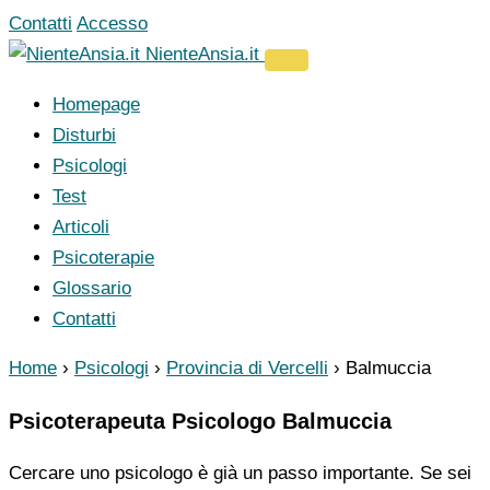
Vai
Contatti
Accesso
al
NienteAnsia.it
contenuto
Homepage
Disturbi
Psicologi
Test
Articoli
Psicoterapie
Glossario
Contatti
Home
›
Psicologi
›
Provincia di Vercelli
›
Balmuccia
Psicoterapeuta Psicologo Balmuccia
Cercare uno psicologo è già un passo importante. Se sei