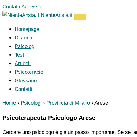
Vai
Contatti
Accesso
al
NienteAnsia.it
contenuto
Homepage
Disturbi
Psicologi
Test
Articoli
Psicoterapie
Glossario
Contatti
Home
›
Psicologi
›
Provincia di Milano
›
Arese
Psicoterapeuta Psicologo Arese
Cercare uno psicologo è già un passo importante. Se sei ar