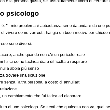
non è la persona giusta, sei assolutamente libero di cercare 
o psicologo
è: "il mio problema è abbastanza serio da andare da uno psi
sce di vivere come vorresti, hai già un buon motivo per chiede
rese sono diversi:
tacere, anche quando non c'è un pericolo reale
fisici come tachicardia o difficoltà a respirare
nulla abbia più senso
za trovare una soluzione
e senza l'altra persona, a costo di annullarti
 relazione
a, un cambiamento che fai fatica ad elaborare
aiuto di uno psicologo. Se senti che qualcosa non va, quel sen