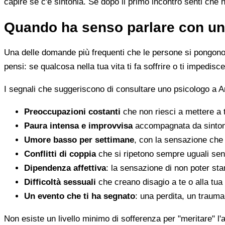
capire se c'è sintonia. Se dopo il primo incontro senti che 
Quando ha senso parlare con un
Una delle domande più frequenti che le persone si pongono 
pensi: se qualcosa nella tua vita ti fa soffrire o ti impedi
I segnali che suggeriscono di consultare uno psicologo a A
Preoccupazioni costanti
che non riesci a mettere a 
Paura intensa e improvvisa
accompagnata da sintomi 
Umore basso per settimane
, con la sensazione che 
Conflitti di coppia
che si ripetono sempre uguali sen
Dipendenza affettiva
: la sensazione di non poter star
Difficoltà sessuali
che creano disagio a te o alla tua
Un evento che ti ha segnato
: una perdita, un traum
Non esiste un livello minimo di sofferenza per "meritare" l'