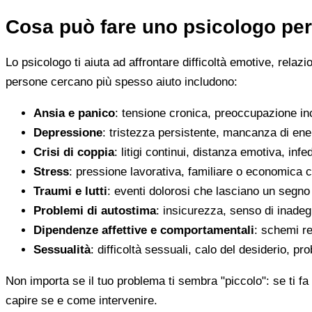
Cosa può fare uno psicologo per
Lo psicologo ti aiuta ad affrontare difficoltà emotive, relaz
persone cercano più spesso aiuto includono:
Ansia e panico
: tensione cronica, preoccupazione inco
Depressione
: tristezza persistente, mancanza di en
Crisi di coppia
: litigi continui, distanza emotiva, infed
Stress
: pressione lavorativa, familiare o economica 
Traumi e lutti
: eventi dolorosi che lasciano un segno d
Problemi di autostima
: insicurezza, senso di inadegu
Dipendenze affettive e comportamentali
: schemi re
Sessualità
: difficoltà sessuali, calo del desiderio, pr
Non importa se il tuo problema ti sembra "piccolo": se ti fa 
capire se e come intervenire.