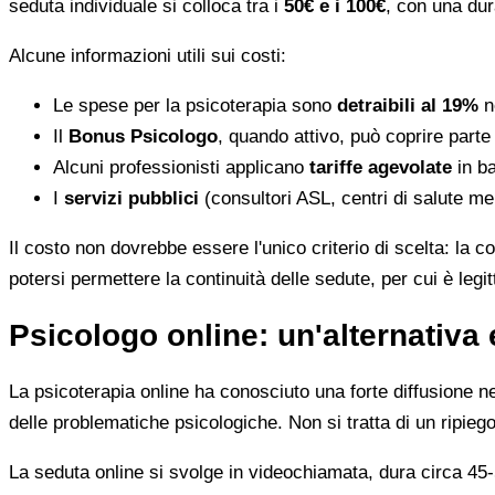
seduta individuale si colloca tra i
50€ e i 100€
, con una dur
Alcune informazioni utili sui costi:
Le spese per la psicoterapia sono
detraibili al 19%
ne
Il
Bonus Psicologo
, quando attivo, può coprire parte
Alcuni professionisti applicano
tariffe agevolate
in ba
I
servizi pubblici
(consultori ASL, centri di salute me
Il costo non dovrebbe essere l'unico criterio di scelta: la c
potersi permettere la continuità delle sedute, per cui è leg
Psicologo online: un'alternativa 
La psicoterapia online ha conosciuto una forte diffusione neg
delle problematiche psicologiche. Non si tratta di un ripiego
La seduta online si svolge in videochiamata, dura circa 45-5