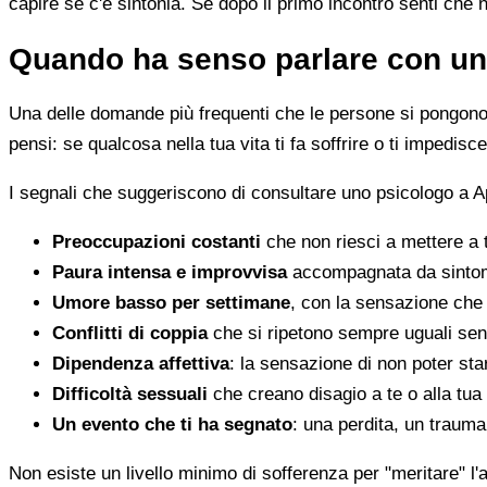
capire se c'è sintonia. Se dopo il primo incontro senti che 
Quando ha senso parlare con un
Una delle domande più frequenti che le persone si pongono 
pensi: se qualcosa nella tua vita ti fa soffrire o ti impedi
I segnali che suggeriscono di consultare uno psicologo a A
Preoccupazioni costanti
che non riesci a mettere a 
Paura intensa e improvvisa
accompagnata da sintomi 
Umore basso per settimane
, con la sensazione che 
Conflitti di coppia
che si ripetono sempre uguali sen
Dipendenza affettiva
: la sensazione di non poter star
Difficoltà sessuali
che creano disagio a te o alla tua
Un evento che ti ha segnato
: una perdita, un traum
Non esiste un livello minimo di sofferenza per "meritare" l'