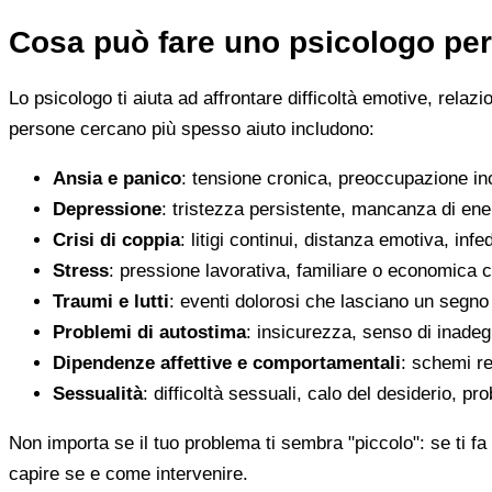
Cosa può fare uno psicologo per
Lo psicologo ti aiuta ad affrontare difficoltà emotive, relaz
persone cercano più spesso aiuto includono:
Ansia e panico
: tensione cronica, preoccupazione inco
Depressione
: tristezza persistente, mancanza di en
Crisi di coppia
: litigi continui, distanza emotiva, infed
Stress
: pressione lavorativa, familiare o economica 
Traumi e lutti
: eventi dolorosi che lasciano un segno d
Problemi di autostima
: insicurezza, senso di inadegu
Dipendenze affettive e comportamentali
: schemi re
Sessualità
: difficoltà sessuali, calo del desiderio, pr
Non importa se il tuo problema ti sembra "piccolo": se ti fa 
capire se e come intervenire.