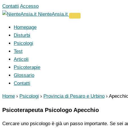
Vai
Contatti
Accesso
al
NienteAnsia.it
contenuto
Homepage
Disturbi
Psicologi
Test
Articoli
Psicoterapie
Glossario
Contatti
Home
›
Psicologi
›
Provincia di Pesaro e Urbino
›
Apecchi
Psicoterapeuta Psicologo Apecchio
Cercare uno psicologo è già un passo importante. Se sei ar