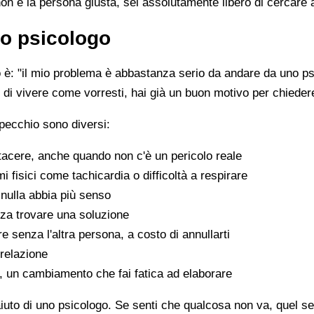
non è la persona giusta, sei assolutamente libero di cercare 
o psicologo
è: "il mio problema è abbastanza serio da andare da uno psi
sce di vivere come vorresti, hai già un buon motivo per chiede
pecchio sono diversi:
tacere, anche quando non c'è un pericolo reale
fisici come tachicardia o difficoltà a respirare
nulla abbia più senso
za trovare una soluzione
e senza l'altra persona, a costo di annullarti
 relazione
a, un cambiamento che fai fatica ad elaborare
aiuto di uno psicologo. Se senti che qualcosa non va, quel sen