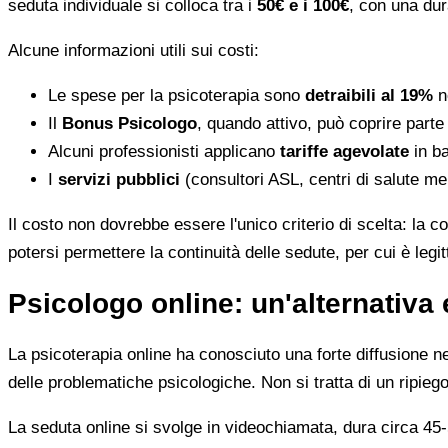
seduta individuale si colloca tra i
50€ e i 100€
, con una dur
Alcune informazioni utili sui costi:
Le spese per la psicoterapia sono
detraibili al 19%
ne
Il
Bonus Psicologo
, quando attivo, può coprire parte
Alcuni professionisti applicano
tariffe agevolate
in ba
I
servizi pubblici
(consultori ASL, centri di salute me
Il costo non dovrebbe essere l'unico criterio di scelta: la c
potersi permettere la continuità delle sedute, per cui è leg
Psicologo online: un'alternativa 
La psicoterapia online ha conosciuto una forte diffusione neg
delle problematiche psicologiche. Non si tratta di un ripiego
La seduta online si svolge in videochiamata, dura circa 45-5