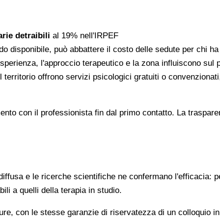
rie detraibili
al 19% nell'IRPEF
do disponibile, può abbattere il costo delle sedute per chi h
l'esperienza, l'approccio terapeutico e la zona influiscono sul
 territorio offrono servizi psicologici gratuiti o convenzion
gomento con il professionista fin dal primo contatto. La trasp
ffusa e le ricerche scientifiche ne confermano l'efficacia: p
ili a quelli della terapia in studio.
re, con le stesse garanzie di riservatezza di un colloquio i