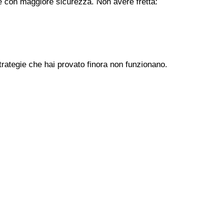
ere con maggiore sicurezza. Non avere fretta:
trategie che hai provato finora non funzionano.