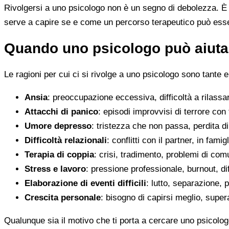
Rivolgersi a uno psicologo non è un segno di debolezza. È u
serve a capire se e come un percorso terapeutico può esser
Quando uno psicologo può aiutar
Le ragioni per cui ci si rivolge a uno psicologo sono tante e
Ansia
: preoccupazione eccessiva, difficoltà a rilassa
Attacchi di panico
: episodi improvvisi di terrore con 
Umore depresso
: tristezza che non passa, perdita 
Difficoltà relazionali
: conflitti con il partner, in fami
Terapia di coppia
: crisi, tradimento, problemi di co
Stress e lavoro
: pressione professionale, burnout, diff
Elaborazione di eventi difficili
: lutto, separazione, p
Crescita personale
: bisogno di capirsi meglio, super
Qualunque sia il motivo che ti porta a cercare uno psicolog