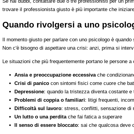
Se hai dubbi, contattare due o tre professionisti per un pr
trovare il professionista giusto è più importante che iniziar
Quando rivolgersi a uno psicolog
Il momento giusto per parlare con uno psicologo è quando s
Non c'è bisogno di aspettare una crisi: anzi, prima si inter
Le situazioni che più frequentemente portano le persone a
Ansia e preoccupazione eccessiva
che condizionano
Crisi di panico
con sintomi fisici come cuore che batt
Depressione
: quando la tristezza diventa costante e
Problemi di coppia o familiari
: litigi frequenti, inc
Difficoltà sul lavoro
: stress, conflitti, sensazione di
Un lutto o una perdita
che fai fatica a superare
Il senso di essere bloccato
: sai che qualcosa deve 