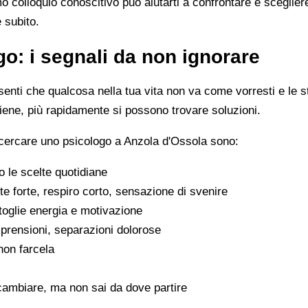
imo colloquio conoscitivo può aiutarti a confrontare e scegli
e subito.
o: i segnali da non ignorare
enti che qualcosa nella tua vita non va come vorresti e le s
viene, più rapidamente si possono trovare soluzioni.
 cercare uno psicologo a Anzola d'Ossola sono:
 le scelte quotidiane
e forte, respiro corto, sensazione di svenire
 toglie energia e motivazione
omprensioni, separazioni dolorose
 non farcela
cambiare, ma non sai da dove partire