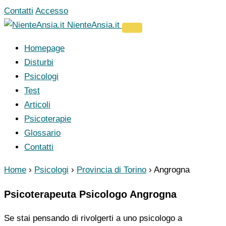
Vai
Contatti
Accesso
al
NienteAnsia.it
contenuto
Homepage
Disturbi
Psicologi
Test
Articoli
Psicoterapie
Glossario
Contatti
Home
›
Psicologi
›
Provincia di Torino
›
Angrogna
Psicoterapeuta Psicologo Angrogna
Se stai pensando di rivolgerti a uno psicologo a