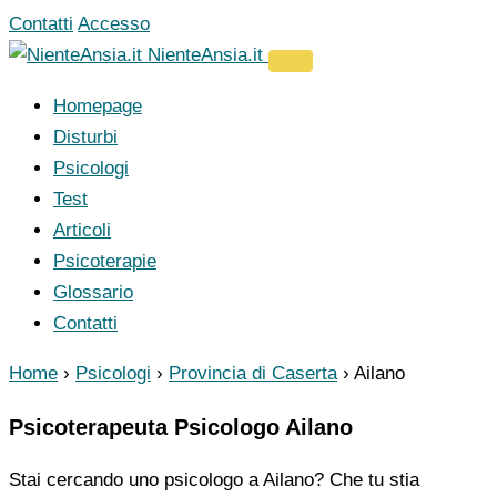
Vai
Contatti
Accesso
al
NienteAnsia.it
contenuto
Homepage
Disturbi
Psicologi
Test
Articoli
Psicoterapie
Glossario
Contatti
Home
›
Psicologi
›
Provincia di Caserta
›
Ailano
Psicoterapeuta Psicologo Ailano
Stai cercando uno psicologo a Ailano? Che tu stia