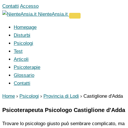
Vai
Contatti
Accesso
al
NienteAnsia.it
contenuto
Homepage
Disturbi
Psicologi
Test
Articoli
Psicoterapie
Glossario
Contatti
Home
›
Psicologi
›
Provincia di Lodi
›
Castiglione d'Adda
Psicoterapeuta Psicologo Castiglione d'Adda
Trovare lo psicologo giusto può sembrare complicato, ma