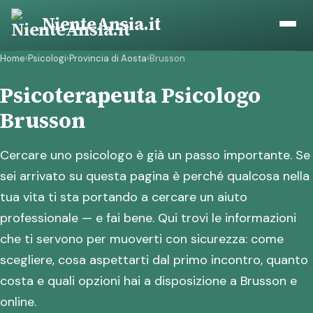
Vai
NienteAnsia.it
al
contenuto
Home
›
Psicologi
›
Provincia di Aosta
›
Brusson
Psicoterapeuta Psicologo
Brusson
Cercare uno psicologo è già un passo importante. Se
sei arrivato su questa pagina è perché qualcosa nella
tua vita ti sta portando a cercare un aiuto
professionale — e fai bene. Qui trovi le informazioni
che ti servono per muoverti con sicurezza: come
scegliere, cosa aspettarti dal primo incontro, quanto
costa e quali opzioni hai a disposizione a Brusson e
online.