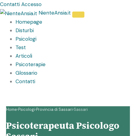
Vai
Contatti
Accesso
al
NienteAnsia.it
contenuto
Homepage
Disturbi
Psicologi
Test
Articoli
Psicoterapie
Glossario
Contatti
Home
›
Psicologi
›
Provincia di Sassari
›
Sassari
Psicoterapeuta Psicologo