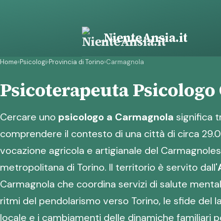
Vai
al
contenuto
NienteAnsia.it
Home
›
Psicologi
›
Provincia di Torino
›
Carmagnola
Psicoterapeuta Psicolog
Cercare uno
psicologo a Carmagnola
significa 
comprendere il contesto di una città di circa 29.
vocazione agricola e artigianale del Carmagnolese
metropolitana di Torino. Il territorio è servito dall'
Carmagnola che coordina servizi di salute mentale, 
ritmi del pendolarismo verso Torino, le sfide del
locale e i cambiamenti delle dinamiche familiari 