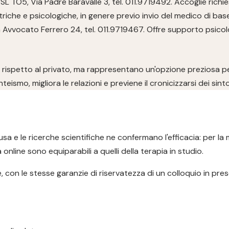
SL TO5, Via Padre Baravalle 3, tel. 011.9719492. Accoglie richie
triche e psicologiche, in genere previo invio del medico di bas
 Avvocato Ferrero 24, tel. 011.9719467. Offre supporto psicol
hi rispetto al privato, ma rappresentano un'opzione preziosa pe
eismo, migliora le relazioni e previene il cronicizzarsi dei sint
sa e le ricerche scientifiche ne confermano l'efficacia: per la
 online sono equiparabili a quelli della terapia in studio.
 con le stesse garanzie di riservatezza di un colloquio in pres