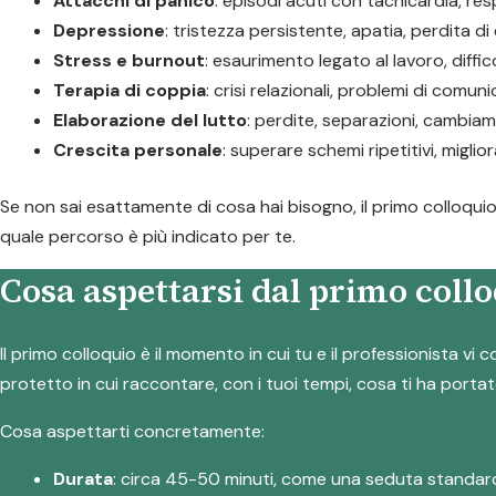
Attacchi di panico
: episodi acuti con tachicardia, res
Depressione
: tristezza persistente, apatia, perdita di 
Stress e burnout
: esaurimento legato al lavoro, diffi
Terapia di coppia
: crisi relazionali, problemi di comu
Elaborazione del lutto
: perdite, separazioni, cambiamen
Crescita personale
: superare schemi ripetitivi, migli
Se non sai esattamente di cosa hai bisogno, il primo colloquio
quale percorso è più indicato per te.
Cosa aspettarsi dal primo collo
Il primo colloquio è il momento in cui tu e il professionista v
protetto in cui raccontare, con i tuoi tempi, cosa ti ha portat
Cosa aspettarti concretamente:
Durata
: circa 45-50 minuti, come una seduta standar