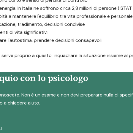
piro corto e senso di perdita di controllo
energia. In Italia ne soffrono circa 2,8 milioni di persone (ISTAT
coltà a mantenere l'equilibrio tra vita professionale e personale
nicazione, tradimento, decisioni condivise
ti di vita significativi
orare l'autostima, prendere decisioni consapevoli
 serve proprio a questo: inquadrare la situazione insieme al p
quio con lo psicologo
i conoscete. Non è un esame e non devi preparare nulla di speci
o a chiedere aiuto.
d