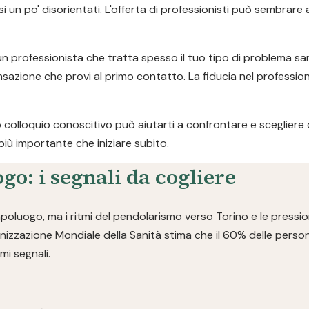
i un po' disorientati. L'offerta di professionisti può sembrare 
 (un professionista che tratta spesso il tuo tipo di problema s
sensazione che provi al primo contatto. La fiducia nel professio
o colloquio conoscitivo può aiutarti a confrontare e sceglier
più importante che iniziare subito.
go: i segnali da cogliere
capoluogo, ma i ritmi del pendolarismo verso Torino e le press
anizzazione Mondiale della Sanità stima che il 60% delle perso
mi segnali.