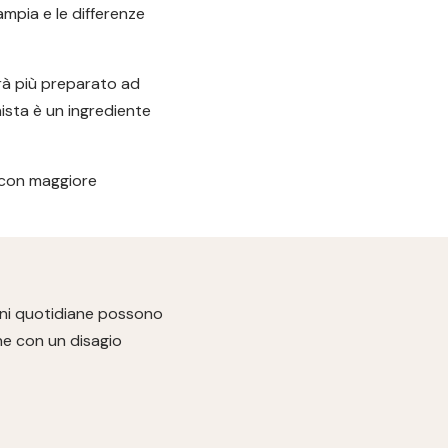
ampia e le differenze
arà più preparato ad
nista è un ingrediente
e con maggiore
ioni quotidiane possono
ne con un disagio