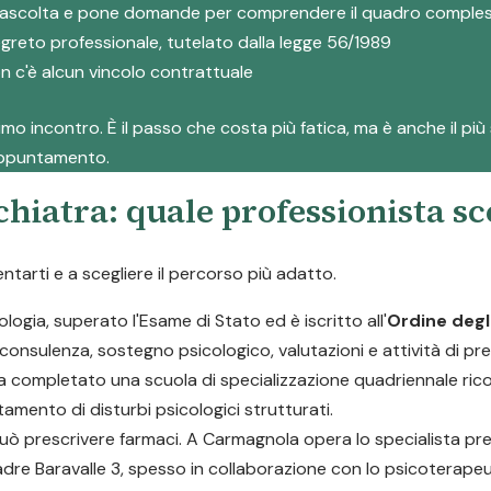
logo ascolta e pone domande per comprendere il quadro comple
egreto professionale, tutelato dalla legge 56/1989
on c'è alcun vincolo contrattuale
rimo incontro. È il passo che costa più fatica, ma è anche il pi
'appuntamento.
chiatra: quale professionista sc
ientarti e a scegliere il percorso più adatto.
logia, superato l'Esame di Stato ed è iscritto all'
Ordine degli
consulenza, sostegno psicologico, valutazioni e attività di pr
a completato una scuola di specializzazione quadriennale rico
tamento di disturbi psicologici strutturati.
 può prescrivere farmaci. A Carmagnola opera lo specialista pre
Padre Baravalle 3, spesso in collaborazione con lo psicoterapeut