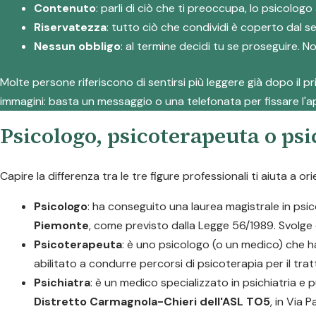
Contenuto
: parli di ciò che ti preoccupa, lo psico
Riservatezza
: tutto ciò che condividi è coperto dal s
Nessun obbligo
: al termine decidi tu se proseguire. N
Molte persone riferiscono di sentirsi più leggere già dopo il p
immagini: basta un messaggio o una telefonata per fissare l
Psicologo, psicoterapeuta o psi
Capire la differenza tra le tre figure professionali ti aiuta a or
Psicologo
: ha conseguito una laurea magistrale in psico
Piemonte
, come previsto dalla Legge 56/1989. Svolge 
Psicoterapeuta
: è uno psicologo (o un medico) che h
abilitato a condurre percorsi di psicoterapia per il trat
Psichiatra
: è un medico specializzato in psichiatria e
Distretto Carmagnola-Chieri dell'ASL TO5
, in Via 