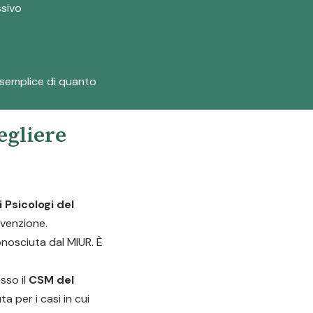
ssivo
ù semplice di quanto
egliere
 Psicologi del
evenzione.
nosciuta dal MIUR. È
sso il
CSM del
a per i casi in cui