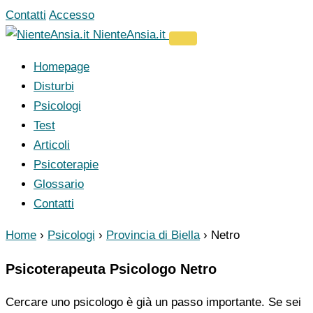
Vai
Contatti
Accesso
al
NienteAnsia.it
contenuto
Homepage
Disturbi
Psicologi
Test
Articoli
Psicoterapie
Glossario
Contatti
Home
›
Psicologi
›
Provincia di Biella
›
Netro
Psicoterapeuta Psicologo Netro
Cercare uno psicologo è già un passo importante. Se sei