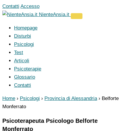
Vai
Contatti
Accesso
al
NienteAnsia.it
contenuto
Homepage
Disturbi
Psicologi
Test
Articoli
Psicoterapie
Glossario
Contatti
Home
›
Psicologi
›
Provincia di Alessandria
›
Belforte
Monferrato
Psicoterapeuta Psicologo Belforte
Monferrato