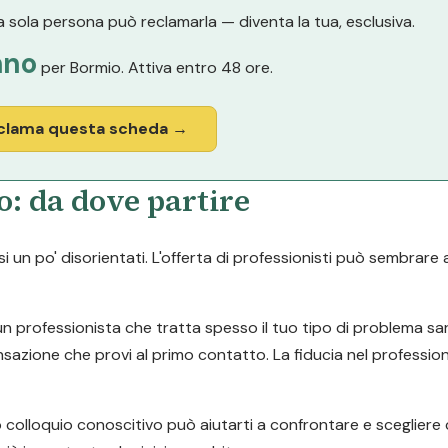
 sola persona può reclamarla — diventa la tua, esclusiva.
nno
per Bormio. Attiva entro 48 ore.
clama questa scheda →
: da dove partire
i un po' disorientati. L'offerta di professionisti può sembrare 
 (un professionista che tratta spesso il tuo tipo di problema s
sensazione che provi al primo contatto. La fiducia nel professio
o colloquio conoscitivo può aiutarti a confrontare e sceglier