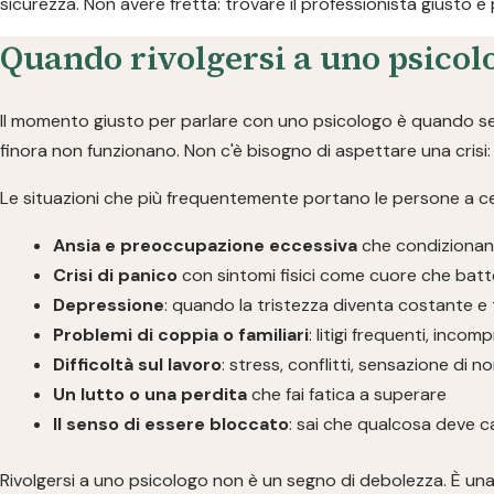
sicurezza. Non avere fretta: trovare il professionista giusto è 
Quando rivolgersi a uno psicolo
Il momento giusto per parlare con uno psicologo è quando sen
finora non funzionano. Non c'è bisogno di aspettare una crisi: 
Le situazioni che più frequentemente portano le persone a c
Ansia e preoccupazione eccessiva
che condizionano
Crisi di panico
con sintomi fisici come cuore che batte
Depressione
: quando la tristezza diventa costante e 
Problemi di coppia o familiari
: litigi frequenti, inco
Difficoltà sul lavoro
: stress, conflitti, sensazione di n
Un lutto o una perdita
che fai fatica a superare
Il senso di essere bloccato
: sai che qualcosa deve c
Rivolgersi a uno psicologo non è un segno di debolezza. È una 