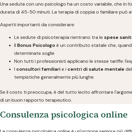
Una seduta con uno psicologo ha un costo variabile, che in Ita
durata di 45-50 minuti. La terapia di coppia o familiare può 
Aspetti importanti da considerare:
Le sedute di psicoterapia rientrano tra le
spese sanita
Il
Bonus Psicologo
è un contributo statale che, quando
determinate soglie
Non tutti i professionisti applicano le stesse tariffe: l
I
consultori familiari
e i
centri di salute mentale
del
tempistiche generalmente più lunghe
Se il costo ti preoccupa, è del tutto lecito affrontare l'arg
di un buon rapporto terapeutico.
Consulenza psicologica online
La consulenza psicologica online è un'opzione sempre più diffu