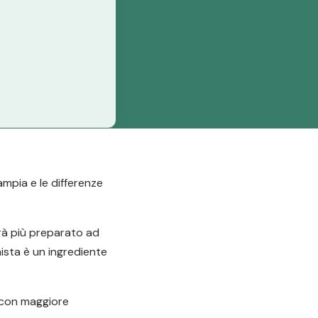
ampia e le differenze
arà più preparato ad
nista è un ingrediente
e con maggiore