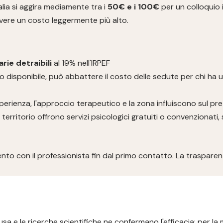
lia si aggira mediamente tra i
50€ e i 100€
per un colloquio i
avere un costo leggermente più alto.
rie detraibili
al 19% nell'IRPEF
 disponibile, può abbattere il costo delle sedute per chi ha 
'esperienza, l'approccio terapeutico e la zona influiscono sul pr
 territorio offrono servizi psicologici gratuiti o convenzionat
omento con il professionista fin dal primo contatto. La traspa
sa e le ricerche scientifiche ne confermano l'efficacia: per la