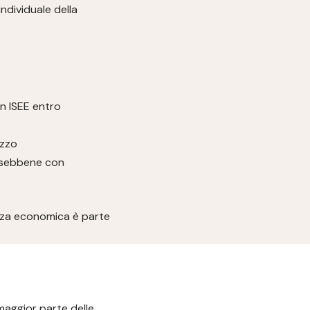
ndividuale della
un ISEE entro
ezzo
i, sebbene con
renza economica è parte
 maggior parte delle