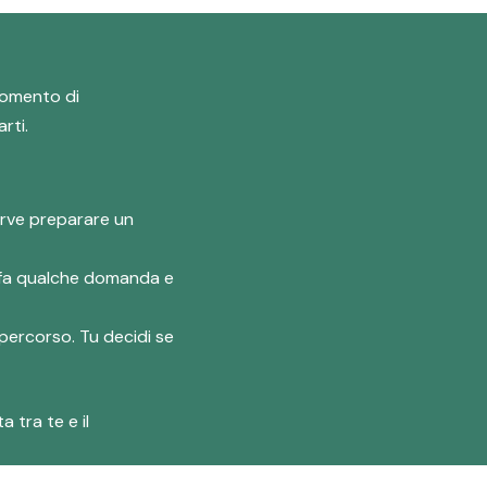
 momento di
rti.
erve preparare un
ti fa qualche domanda e
 percorso. Tu decidi se
 tra te e il