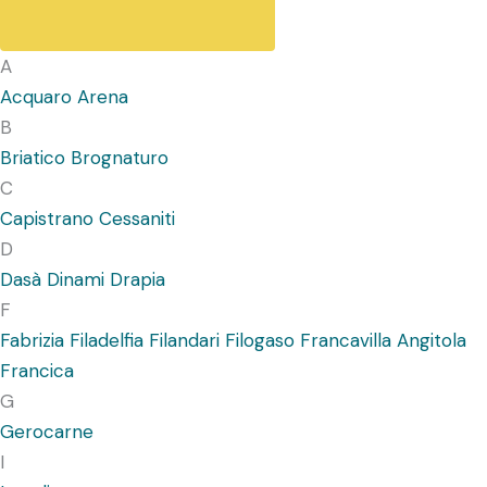
A
Acquaro
Arena
B
Briatico
Brognaturo
C
Capistrano
Cessaniti
D
Dasà
Dinami
Drapia
F
Fabrizia
Filadelfia
Filandari
Filogaso
Francavilla Angitola
Francica
G
Gerocarne
I