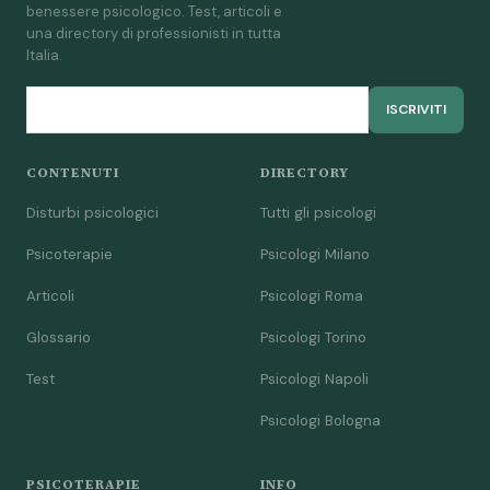
benessere psicologico. Test, articoli e
una directory di professionisti in tutta
Italia.
ISCRIVITI
CONTENUTI
DIRECTORY
Disturbi psicologici
Tutti gli psicologi
Psicoterapie
Psicologi Milano
Articoli
Psicologi Roma
Glossario
Psicologi Torino
Test
Psicologi Napoli
Psicologi Bologna
PSICOTERAPIE
INFO