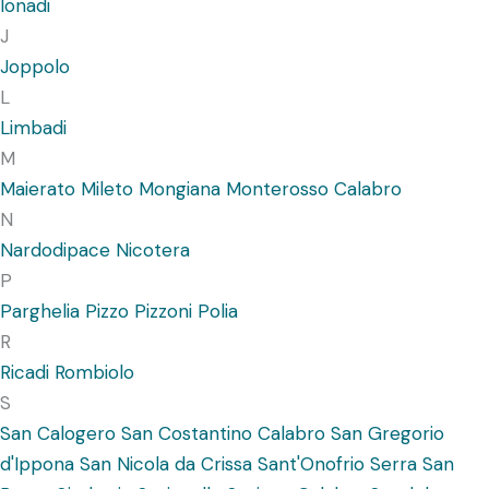
Ionadi
J
Joppolo
L
Limbadi
M
Maierato
Mileto
Mongiana
Monterosso Calabro
N
Nardodipace
Nicotera
P
Parghelia
Pizzo
Pizzoni
Polia
R
Ricadi
Rombiolo
S
San Calogero
San Costantino Calabro
San Gregorio
d'Ippona
San Nicola da Crissa
Sant'Onofrio
Serra San