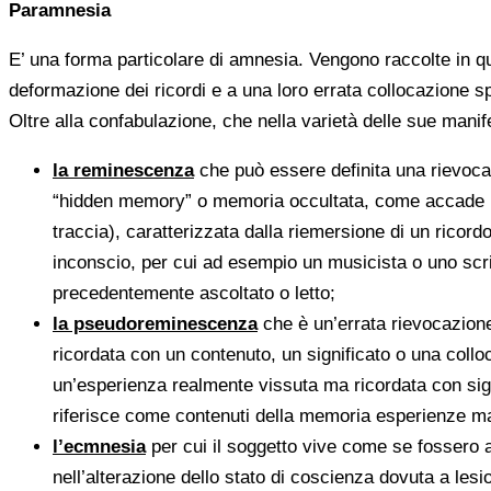
Paramnesia
E’ una forma particolare di amnesia. Vengono raccolte in q
deformazione dei ricordi e a una loro errata collocazione s
Oltre alla confabulazione, che nella varietà delle sue manife
la reminescenza
che può essere definita una rievoc
“hidden memory” o memoria occultata, come accade nell
traccia), caratterizzata dalla riemersione di un ric
inconscio, per cui ad esempio un musicista o uno scrit
precedentemente ascoltato o letto;
la pseudoreminescenza
che è un’errata rievocazione
ricordata con un contenuto, un significato o una collo
un’esperienza realmente vissuta ma ricordata con sign
riferisce come contenuti della memoria esperienze m
l’ecmnesia
per cui il soggetto vive come se fossero a
nell’alterazione dello stato di coscienza dovuta a les