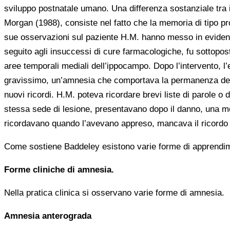
sviluppo postnatale umano. Una differenza sostanziale tra i
Morgan (1988), consiste nel fatto che la memoria di tipo proc
sue osservazioni sul paziente H.M. hanno messo in evidenza
seguito agli insuccessi di cure farmacologiche, fu sottopost
aree temporali mediali dell’ippocampo. Dopo l’intervento, l
gravissimo, un’amnesia che comportava la permanenza dei ric
nuovi ricordi. H.M. poteva ricordare brevi liste di parole o
stessa sede di lesione, presentavano dopo il danno, una m
ricordavano quando l’avevano appreso, mancava il ricordo rif
Come sostiene Baddeley esistono varie forme di apprendime
Forme cliniche di amnesia.
Nella pratica clinica si osservano varie forme di amnesia.
Amnesia anterograda