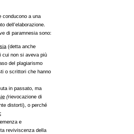
che conducono a una
to dell’elaborazione.
tive di paramnesia sono:
sia
(detta anche
 cui non si aveva più
aso del plagiarismo
ti o scrittori che hanno
suta in passato, ma
ie
(
rievocazione di
te distorti), o perché
;
 demenza e
sta reviviscenza della