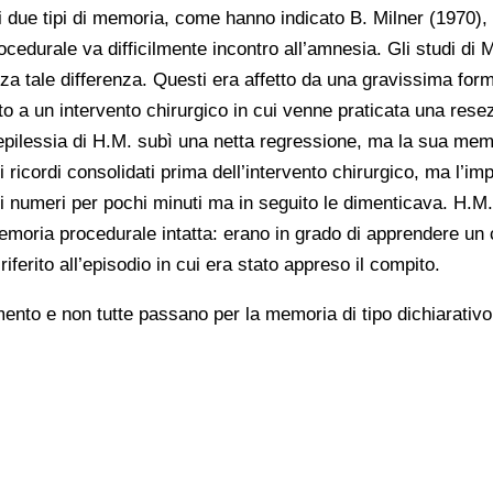
 due tipi di memoria, come hanno indicato B. Milner (1970), 
edurale va difficilmente incontro all’amnesia. Gli studi di Mi
 tale differenza. Questi era affetto da una gravissima forma
o a un intervento chirurgico in cui venne praticata una resez
’epilessia di H.M. subì una netta regressione, ma la sua memo
ordi consolidati prima dell’intervento chirurgico, ma l’impo
 di numeri per pochi minuti ma in seguito le dimenticava. H.M.
emoria procedurale intatta: erano in grado di apprendere u
erito all’episodio in cui era stato appreso il compito.
nto e non tutte passano per la memoria di tipo dichiarativo