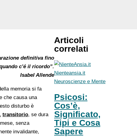
Articoli
correlati
razione definitiva fino
quando c’é il ricordo”.
Nienteansia.it
Isabel Allende
Neuroscienze e Mente
della memoria si fa
Psicosi:
ne che causa una
Cos’è,
esto disturbo è
Significato,
,
transitorio
, se dura
Tipi e Cosa
n mese, senza
Sapere
amente invalidante,