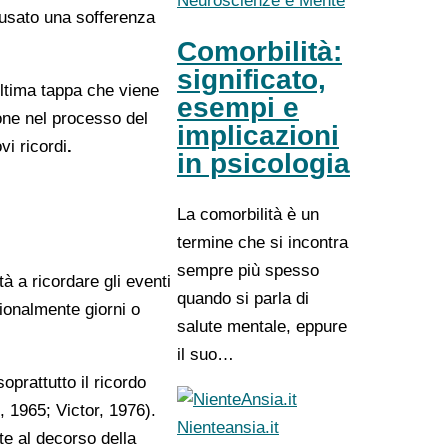
Neuroscienze e Mente
causato una sofferenza
Comorbilità:
significato,
ltima tappa che viene
esempi e
ione nel processo del
implicazioni
i ricordi
.
in psicologia
La comorbilità è un
termine che si incontra
sempre più spesso
à a ricordare gli eventi
quando si parla di
ionalmente giorni o
salute mentale, eppure
il suo…
prattutto il ricordo
, 1965; Victor, 1976).
Nienteansia.it
te al decorso della