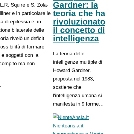
Gardner: la
L.R. Squire e S. Zola-
teoria che ha
lner e in particolare le
rivoluzionato
 di epilessia e, in
il concetto di
ione bilaterale delle
intelligenza
ria rivelò un deficit
ssibilità di formare
La teoria delle
 e soggetti con la
intelligenze multiple di
n compito ma non
Howard Gardner,
proposta nel 1983,
.
sostiene che
l'intelligenza umana si
manifesta in 9 forme…
Nienteansia.it