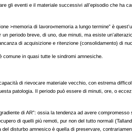
sare gli eventi e il materiale successivi all’episodio che ha 
ione >memoria di lavoro
›
memoria a lungo termine” è quest’u
er un periodo breve, di uno, due minuti, ma esiste un’alteraz
ncanza di acquisizione e ritenzione (consolidamento) di nuov
, è comune in quasi tutte le sindromi amnesiche.
capacità di rievocare materiale vecchio, con estrema difficolt
sta patologia. Il periodo può essere di minuti, ore, o eccez
” gradiente di AR”: ossia la tendenza ad avere compromesso so
cupero di quelli più remoti, pur non del tutto normali (Talland
ca del disturbo amnesico è quella di preservare, contrariamen