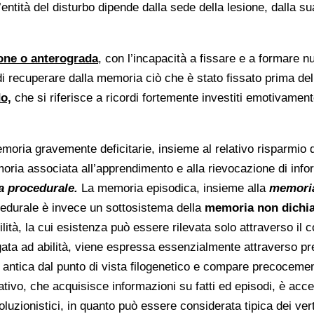
’entità del disturbo dipende dalla sede della lesione, dalla s
ione o anterograda
, con l’incapacità a fissare e a formare n
di recuperare dalla memoria ciò che è stato fissato prima del
o,
che si riferisce a ricordi fortemente investiti emotivamen
moria gravemente deficitarie, insieme al relativo risparmio di
ria associata all’apprendimento e alla rievocazione di infor
 procedurale.
La memoria episodica, insieme alla
memori
edurale è invece un sottosistema della
memoria non dichia
ità, la cui esistenza può essere rilevata solo attraverso il
ata ad abilità, viene espressa essenzialmente attraverso pre
antica dal punto di vista filogenetico e compare precocemen
rativo, che acquisisce informazioni su fatti ed episodi, è acc
uzionistici, in quanto può essere considerata tipica dei verte