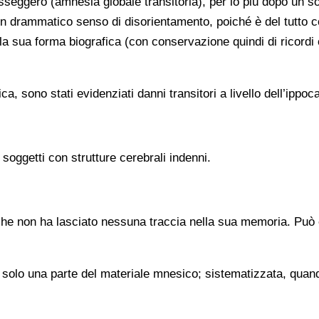
sseggero (amnesia globale transitoria), per lo più dopo un 
un drammatico senso di disorientamento, poiché è del tutto 
ella sua forma biografica (con conservazione quindi di ricord
a, sono stati evidenziati danni transitori a livello dell’ippo
soggetti con strutture cerebrali indenni.
 che non ha lasciato nessuna traccia nella sua memoria. Può 
olo una parte del materiale mnesico; sistematizzata, quando 