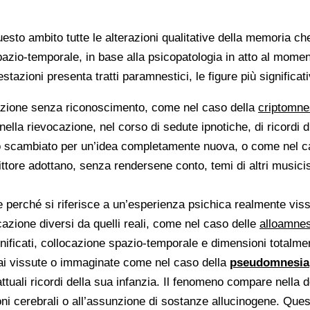
uesto ambito tutte le alterazioni qualitative della memoria 
pazio-temporale, in base alla psicopatologia in atto al momen
stazioni presenta tratti paramnestici, le figure più significa
azione senza riconoscimento, come nel caso della
criptomne
a rievocazione, nel corso di sedute ipnotiche, di ricordi di
ordo scambiato per un’idea completamente nuova, o come nel c
tore adottano, senza rendersene conto, temi di altri musicis
 perché si riferisce a un’esperienza psichica realmente vis
cazione diversi da quelli reali, come nel caso delle
alloamnes
ificati, collocazione spazio-temporale e dimensioni totalmen
ai vissute o immaginate come nel caso della
pseudomnesia
ttuali ricordi della sua infanzia. Il fenomeno compare nella
ioni cerebrali o all’assunzione di sostanze allucinogene. Que