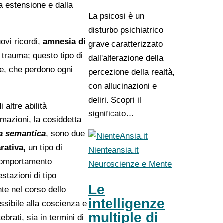
ua estensione e dalla
La psicosi è un
disturbo psichiatrico
uovi ricordi,
amnesia di
grave caratterizzato
 trauma; questo tipo di
dall'alterazione della
te, che perdono ogni
percezione della realtà,
con allucinazioni e
deliri. Scopri il
 altre abilità
significato…
mazioni, la cosiddetta
a semantica
, sono due
rativa,
un tipo di
Nienteansia.it
 comportamento
Neuroscienze e Mente
stazioni di tipo
Le
te nel corso dello
intelligenze
essibile alla coscienza e
multiple di
brati, sia in termini di