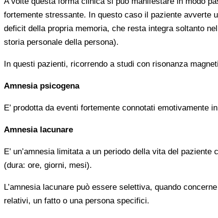
A volte questa forma clinica si può manifestare in modo pa
fortemente stressante. In questo caso il paziente avverte 
deficit della propria memoria, che resta integra soltanto n
storia personale della persona).
In questi pazienti, ricorrendo a studi con risonanza magnetic
Amnesia psicogena
E’ prodotta da eventi fortemente connotati emotivamente in 
Amnesia lacunare
E’ un’amnesia limitata a un periodo della vita del paziente
(dura: ore, giorni, mesi).
L’amnesia lacunare può essere selettiva, quando concerne s
relativi, un fatto o una persona specifici.