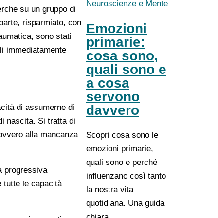
Neuroscienze e Mente
cerche su un gruppo di
 parte, risparmiato, con
Emozioni
raumatica, sono stati
primarie:
elli immediatamente
cosa sono,
quali sono e
a cosa
servono
acità di assumerne di
davvero
i nascita. Si tratta di
” ovvero alla mancanza
Scopri cosa sono le
emozioni primarie,
quali sono e perché
a progressiva
influenzano così tanto
 tutte le capacità
la nostra vita
quotidiana. Una guida
chiara…