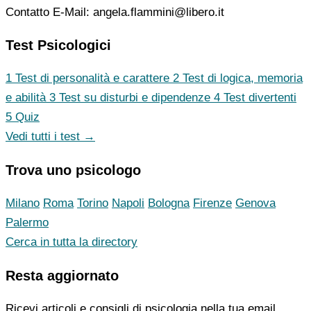
Contatto E-Mail: angela.flammini@libero.it
Test Psicologici
1
Test di personalità e carattere
2
Test di logica, memoria
e abilità
3
Test su disturbi e dipendenze
4
Test divertenti
5
Quiz
Vedi tutti i test →
Trova uno psicologo
Milano
Roma
Torino
Napoli
Bologna
Firenze
Genova
Palermo
Cerca in tutta la directory
Resta aggiornato
Ricevi articoli e consigli di psicologia nella tua email.